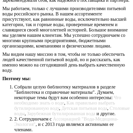
зарекомендовали себя, как надежного поставщика и партнера.
Мы работаем, только с лучшими производителями питьевой
воды российского рынка. В нашем ассортименте
присутствуют, как равнинные воды, исключительно высшей
категории, так и горные воды, проверенные временем и
славящиеся своей многолетней историей. Большое внимание
мы уделяем нашим клиентам. Мы успешно сотрудничаем со
многими крупными предприятиями, бюджетными
организациями, компаниями и физическими лицами.
Мы видим нашу миссию в том, чтобы не только обеспечить
людей качественной питьевой водой, но и рассказать, как
именно можно на сегодняшний день выбрать качественную
воду.
Поэтому мы:
Собрали целую библиотеку материалов в разделе
"Библиотека и справочные материалы". Думаем,
некоторые темы будут вам особенно интересны:
Что
необходимо знать о воде
,
Как правильно выбрать
бутилированную воду
,
Детская питьевая вода
,
Столовые
воды
,
Зарубежная бутилированная вода
и другие.
2. Сотрудничаем с
Ассоциацией "Вода-Медицина-
Экология"
, и с 2013 года являемся активными ее
членами.