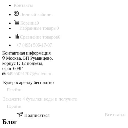
Контакты
Личный кабинет
Корзина
0
Избранные товары
0
Сравнение товаров
0
+7 (495) 505-17-07
Контактная информация
Москва, БП Румянцево,
корпус Г, 12 подъезд,
офис 609Г
84955051707@vdivo.ru
Кулер в аренду бесплатно
Перейти
Закажите 4 бутылки воды и получите
Перейти
Все статьи
Подписаться
Блог