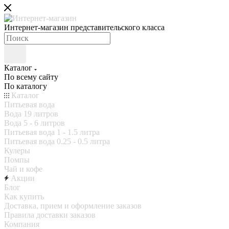
Интернет-магазин представительского класса
Каталог
По всему сайту
По каталогу
Каталог
Питьевая вода
Вода 19 литров
Вода 5 - 6 литров
Питьевая вода 1 - 1.5 литра
Питьевая вода 0.25 - 0.5 литра
Кулеры
Помпы
Чай и кофе
Акции
Блог
Как купить
Доставка, прием и оформление заказов
Правила доставки заказов
Компания