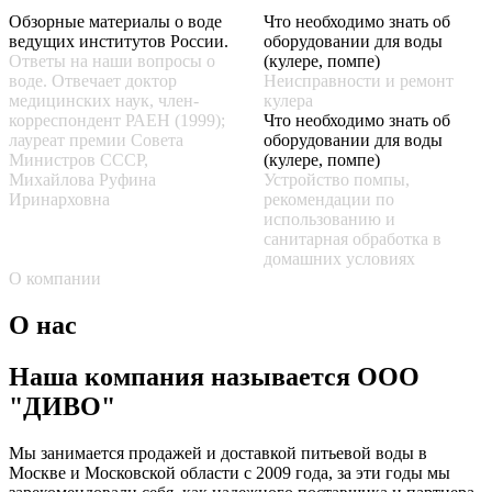
Обзорные материалы о воде
Что необходимо знать об
ведущих институтов России.
оборудовании для воды
Ответы на наши вопросы о
(кулере, помпе)
воде. Отвечает доктор
Неисправности и ремонт
медицинских наук, член-
кулера
корреспондент РАЕН (1999);
Что необходимо знать об
лауреат премии Совета
оборудовании для воды
Министров СССР,
(кулере, помпе)
Михайлова Руфина
Устройство помпы,
Иринарховна
рекомендации по
использованию и
санитарная обработка в
домашних условиях
О компании
О нас
Наша компания называется ООО
"ДИВО"
Мы занимается продажей и доставкой питьевой воды в
Москве и Московской области с 2009 года, за эти годы мы