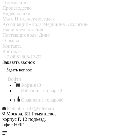
О компании
Производство
Видеоролики
Мы в Интернет-порталах
Ассоциация «Вода-Медицина-Экология»
Наши предложения
Поставщик воды Диво
Отзывы
Контакты
Контакты
+7 (495) 505-17-07
Заказать звонок
Задать вопрос
Войти
Корзина
0
Избранные товары
0
Сравнение товаров
0
84955051707@vdivo.ru
Москва, БП Румянцево,
корпус Г, 12 подъезд,
офис 609Г